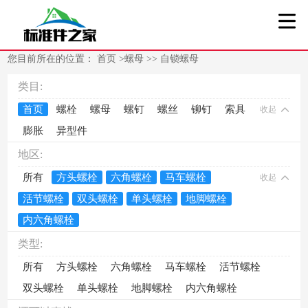
您目前所在的位置：
首页
>
螺母
>>
自锁螺母
类目:
首页
螺栓
螺母
螺钉
螺丝
铆钉
索具
收起
膨胀
异型件
地区:
所有
方头螺栓
六角螺栓
马车螺栓
收起
活节螺栓
双头螺栓
单头螺栓
地脚螺栓
内六角螺栓
类型:
所有
方头螺栓
六角螺栓
马车螺栓
活节螺栓
双头螺栓
单头螺栓
地脚螺栓
内六角螺栓