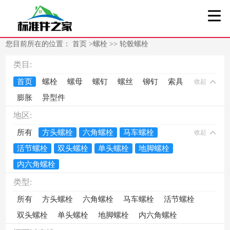
您目前所在的位置：
首页
>
螺栓
>>
轮毂螺栓
类目:
首页
螺栓
螺母
螺钉
螺丝
铆钉
索具
收起
膨胀
异型件
地区:
所有
方头螺栓
六角螺栓
马车螺栓
收起
活节螺栓
双头螺栓
单头螺栓
地脚螺栓
内六角螺栓
类型:
所有
方头螺栓
六角螺栓
马车螺栓
活节螺栓
双头螺栓
单头螺栓
地脚螺栓
内六角螺栓