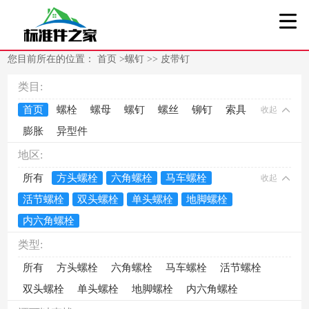
您目前所在的位置：
首页
>
螺钉
>>
皮带钉
类目:
首页
螺栓
螺母
螺钉
螺丝
铆钉
索具
收起
膨胀
异型件
地区:
所有
方头螺栓
六角螺栓
马车螺栓
收起
活节螺栓
双头螺栓
单头螺栓
地脚螺栓
内六角螺栓
类型:
所有
方头螺栓
六角螺栓
马车螺栓
活节螺栓
双头螺栓
单头螺栓
地脚螺栓
内六角螺栓