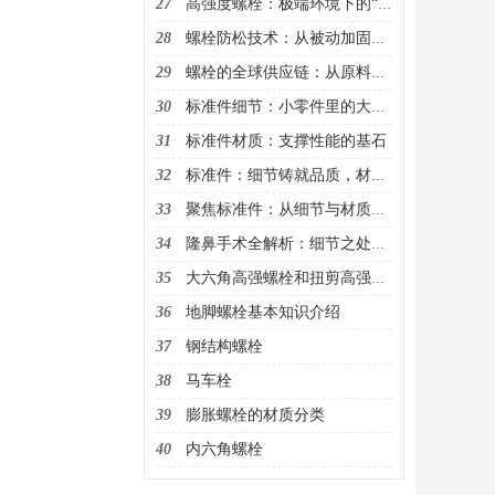
27
高强度螺栓：极端环境下的“钢铁卫士”
28
螺栓防松技术：从被动加固到主动监测的进化
29
螺栓的全球供应链：从原料到终端的协同网络
30
标准件细节：小零件里的大乾坤
31
标准件材质：支撑性能的基石
32
标准件：细节铸就品质，材质决定性能
33
聚焦标准件：从细节与材质洞察品质奥秘
34
隆鼻手术全解析：细节之处成就精致美鼻
35
大六角高强螺栓和扭剪高强螺栓的区别
36
地脚螺栓基本知识介绍
37
钢结构螺栓
38
马车栓
39
膨胀螺栓的材质分类
40
内六角螺栓