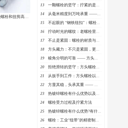
13
一颗螺栓的坚守：拧紧的是连接，扛起的是信任
14
从毫米精度到万吨承重 —— 螺栓里藏着的工业密码
大六角高强螺栓和扭剪高强螺栓的区别
15
不起眼的 “钢铁纽扣”：螺栓如何串联起世界的骨架
16
拧动时光的螺纹：老螺栓里藏着的工程记忆
17
不止是紧固：螺栓的材质与工艺，定义着安全的边界
18
方头藏力：不只是紧固，更是工业连接里的踏实担当
19
棱角分明的可靠 —— 方头螺栓，在细节处锚定工程安全
20
拒绝滑转的坚守：方头螺栓的独特设计，承载千斤之力
21
从扳手到工件：方头螺栓以棱角为证，筑牢连接的根基
22
方显其稳，头承其重 —— 解密方头螺栓的工业实用哲学
23
热镀锌螺栓有什么优势以及用途？
24
螺栓受力过程及拧紧方法
25
热镀锌螺栓有什么优势?有什么用途？
26
螺栓：工业“纽带”的精密制造与多元应用