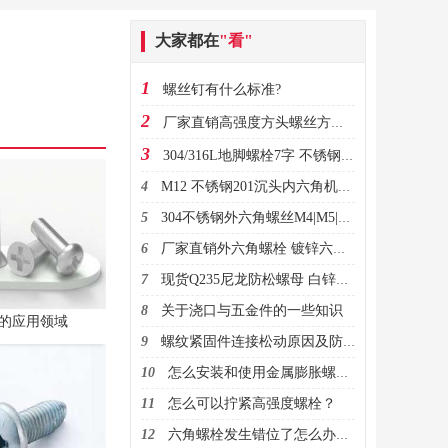
大家都在
"看"
1
螺丝钉有什么标准?
2
厂家直销高强度方头螺丝方头螺栓
3
304/316L地脚螺栓7字 不锈钢9字预埋螺丝 GB799地脚栓机械螺丝M20
4
M12 不锈钢201沉头内六角机螺钉 平头内六角螺丝 DIN7991厂家直销
5
304不锈钢外六角螺丝M4|M5|M6|M8 DIN933厂家批发全牙六角螺栓
6
厂家直销外六角螺栓 镀锌六角螺栓 高强度六角螺栓 可订做螺栓
7
现货Q235尼龙防松螺母 白锌自锁螺母M3M4M5M6M8M10M12
8
关于浇口与五金件的一些知识
的应用领域
9
螺纹紧固件连接松动原因及防松常用结构
10
怎么安装和使用金属膨胀螺栓？
11
怎么可以拧紧高强度螺栓？
12
六角螺栓发生错位了怎么办？该怎么避免！