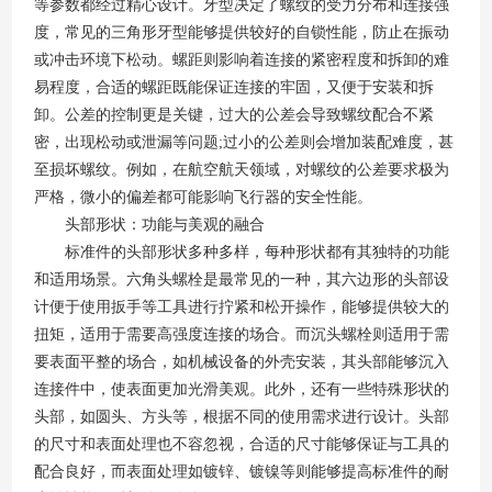
等参数都经过精心设计。牙型决定了螺纹的受力分布和连接强
度，常见的三角形牙型能够提供较好的自锁性能，防止在振动
或冲击环境下松动。螺距则影响着连接的紧密程度和拆卸的难
易程度，合适的螺距既能保证连接的牢固，又便于安装和拆
卸。公差的控制更是关键，过大的公差会导致螺纹配合不紧
密，出现松动或泄漏等问题;过小的公差则会增加装配难度，甚
至损坏螺纹。例如，在航空航天领域，对螺纹的公差要求极为
严格，微小的偏差都可能影响飞行器的安全性能。
头部形状：功能与美观的融合
标准件的头部形状多种多样，每种形状都有其独特的功能
和适用场景。六角头螺栓是最常见的一种，其六边形的头部设
计便于使用扳手等工具进行拧紧和松开操作，能够提供较大的
扭矩，适用于需要高强度连接的场合。而沉头螺栓则适用于需
要表面平整的场合，如机械设备的外壳安装，其头部能够沉入
连接件中，使表面更加光滑美观。此外，还有一些特殊形状的
头部，如圆头、方头等，根据不同的使用需求进行设计。头部
的尺寸和表面处理也不容忽视，合适的尺寸能够保证与工具的
配合良好，而表面处理如镀锌、镀镍等则能够提高标准件的耐