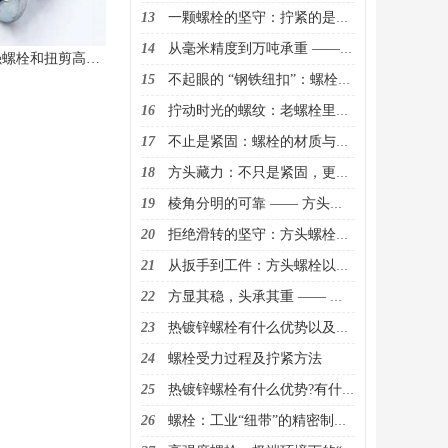
13
一颗螺栓的坚守：拧紧的是连接，扛起的是信任
14
从毫米精度到万吨承重 —— 螺栓里藏着的工业密码
大六角高强螺栓和扭剪高强螺栓的区别
15
不起眼的 “钢铁纽扣”：螺栓如何串联起世界的骨架
16
拧动时光的螺纹：老螺栓里藏着的工程记忆
17
不止是紧固：螺栓的材质与工艺，定义着安全的边界
18
方头藏力：不只是紧固，更是工业连接里的踏实担当
19
棱角分明的可靠 —— 方头螺栓，在细节处锚定工程安全
20
拒绝滑转的坚守：方头螺栓的独特设计，承载千斤之力
21
从扳手到工件：方头螺栓以棱角为证，筑牢连接的根基
22
方显其稳，头承其重 —— 解密方头螺栓的工业实用哲学
23
热镀锌螺栓有什么优势以及用途？
24
螺栓受力过程及拧紧方法
25
热镀锌螺栓有什么优势?有什么用途？
26
螺栓：工业“纽带”的精密制造与多元应用