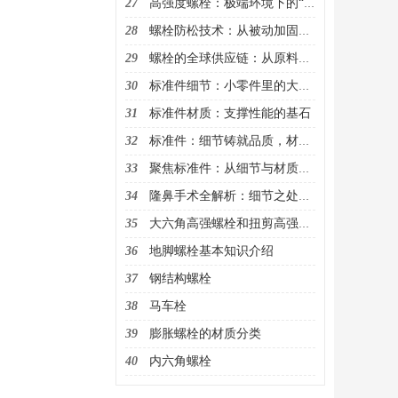
27
高强度螺栓：极端环境下的“钢铁卫士”
28
螺栓防松技术：从被动加固到主动监测的进化
29
螺栓的全球供应链：从原料到终端的协同网络
30
标准件细节：小零件里的大乾坤
31
标准件材质：支撑性能的基石
32
标准件：细节铸就品质，材质决定性能
33
聚焦标准件：从细节与材质洞察品质奥秘
34
隆鼻手术全解析：细节之处成就精致美鼻
35
大六角高强螺栓和扭剪高强螺栓的区别
36
地脚螺栓基本知识介绍
37
钢结构螺栓
38
马车栓
39
膨胀螺栓的材质分类
40
内六角螺栓