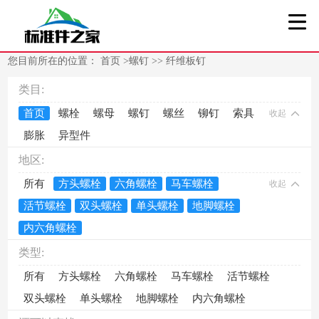
您目前所在的位置：
首页
>
螺钉
>>
纤维板钉
类目:
首页
螺栓
螺母
螺钉
螺丝
铆钉
索具
收起
膨胀
异型件
地区:
所有
方头螺栓
六角螺栓
马车螺栓
收起
活节螺栓
双头螺栓
单头螺栓
地脚螺栓
内六角螺栓
类型:
所有
方头螺栓
六角螺栓
马车螺栓
活节螺栓
双头螺栓
单头螺栓
地脚螺栓
内六角螺栓