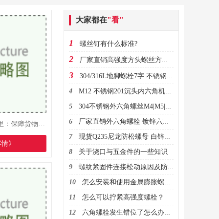
大家都在
"看"
1
螺丝钉有什么标准?
2
厂家直销高强度方头螺丝方头螺栓
3
304/316L地脚螺栓7字 不锈钢9字预埋螺丝 GB799地脚栓机械螺丝M20
4
M12 不锈钢201沉头内六角机螺钉 平头内六角螺丝 DIN7991厂家直销
5
304不锈钢外六角螺丝M4|M5|M6|M8 DIN933厂家批发全牙六角螺栓
6
厂家直销外六角螺栓 镀锌六角螺栓 高强度六角螺栓 可订做螺栓
索具在物流运输里：保障货物安全、提升效率的关键应用与价值
7
现货Q235尼龙防松螺母 白锌自锁螺母M3M4M5M6M8M10M12
详情》
8
关于浇口与五金件的一些知识
9
螺纹紧固件连接松动原因及防松常用结构
10
怎么安装和使用金属膨胀螺栓？
11
怎么可以拧紧高强度螺栓？
12
六角螺栓发生错位了怎么办？该怎么避免！