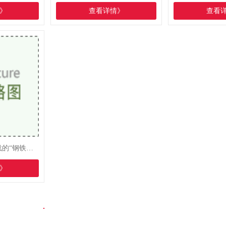
》
查看详情》
查看
金属索具：工业重载的“钢铁脊梁”
》