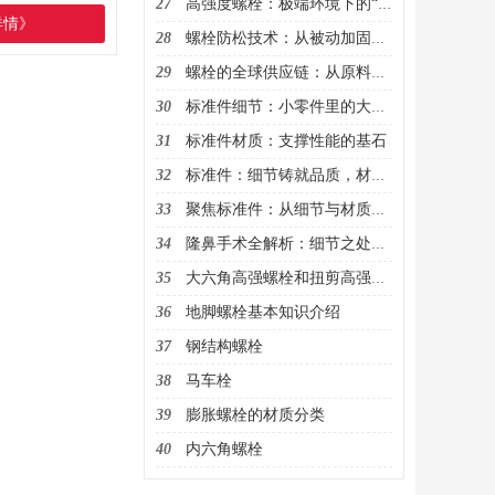
27
高强度螺栓：极端环境下的“钢铁卫士”
详情》
28
螺栓防松技术：从被动加固到主动监测的进化
29
螺栓的全球供应链：从原料到终端的协同网络
30
标准件细节：小零件里的大乾坤
31
标准件材质：支撑性能的基石
32
标准件：细节铸就品质，材质决定性能
33
聚焦标准件：从细节与材质洞察品质奥秘
34
隆鼻手术全解析：细节之处成就精致美鼻
35
大六角高强螺栓和扭剪高强螺栓的区别
36
地脚螺栓基本知识介绍
37
钢结构螺栓
38
马车栓
39
膨胀螺栓的材质分类
40
内六角螺栓