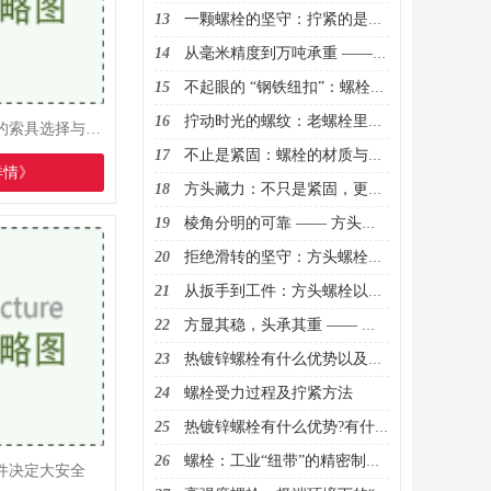
13
一颗螺栓的坚守：拧紧的是连接，扛起的是信任
14
从毫米精度到万吨承重 —— 螺栓里藏着的工业密码
15
不起眼的 “钢铁纽扣”：螺栓如何串联起世界的骨架
16
拧动时光的螺纹：老螺栓里藏着的工程记忆
绿色采购视角下的索具选择与环保标准
17
不止是紧固：螺栓的材质与工艺，定义着安全的边界
详情》
18
方头藏力：不只是紧固，更是工业连接里的踏实担当
19
棱角分明的可靠 —— 方头螺栓，在细节处锚定工程安全
20
拒绝滑转的坚守：方头螺栓的独特设计，承载千斤之力
21
从扳手到工件：方头螺栓以棱角为证，筑牢连接的根基
22
方显其稳，头承其重 —— 解密方头螺栓的工业实用哲学
23
热镀锌螺栓有什么优势以及用途？
24
螺栓受力过程及拧紧方法
25
热镀锌螺栓有什么优势?有什么用途？
26
螺栓：工业“纽带”的精密制造与多元应用
件决定大安全