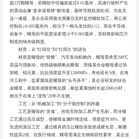
超2万颗螺母，若螺纹中径偏差超过0.01毫米，高速行驶时产生
的震动会像“多米诺骨牌”般传递，最终导致轨道松动。为攻克
这一难题，某企业采用激光测量仪实时监控螺纹加工，将公差
控制在±0.005毫米内，相当于一根头发丝的1/12。而在半导体
设备中，螺母的平面度误差需小于0.002毫米，否则将影响芯片
制造的纳米级精度。
材质：从“扛得住”到“扛得久”的进化
材质是螺母的“骨骼”。汽车发动机舱内，螺母需承受200℃
高温与强振动，传统碳钢易氧化断裂，而镍基合金螺母通过添
加铬、钼元素，抗拉强度提升至1200MPa，寿命延长5倍。在海
洋工程中，盐雾腐蚀是螺母的“头号杀手”，某企业研发的钛合
金螺母，表面形成致密氧化膜，耐盐雾腐蚀时长超2000小时，
相当于在海上“浸泡”20年不生锈。
工艺：从“机械加工”到“分子级控制”的跨越
工艺是螺母的“灵魂”。传统车削加工易产生毛刺，而冷镦
工艺通过高压成型，使螺母金属纤维连续，强度提升30%。更
先进的滚压工艺，通过模具挤压让螺纹表面形成硬化层，耐磨
性提高2倍。在医疗领域，螺母需满足生物相容性要求，某企业